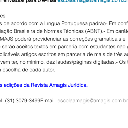
r enviados para o e-mail 
escolaamagis@amagis.com.br
res
idos de acordo com a Língua Portuguesa padrão- Em co
ação Brasileira de Normas Técnicas (ABNT).- Em carát
MAJS poderá providenciar as correções gramaticais e 
 serão aceitos textos em parceria com estudantes não
cáveis artigos escritos em parceria de mais de três au
devem ter, no mínimo, dez laudas/páginas digitadas.- Os
a escolha de cada autor.
s edições da Revista Amagis Jurídica.
el: (31) 3079-3499E-mail: 
escolaamagis@amagis.com
.br