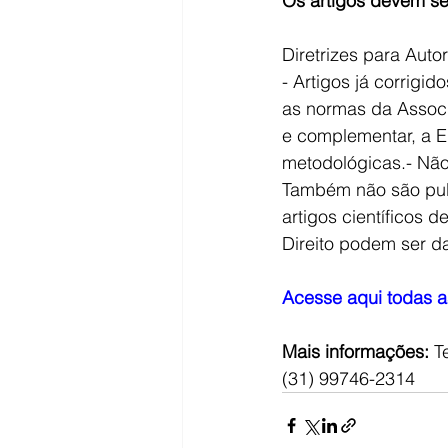
Os artigos devem se
Diretrizes para Auto
- Artigos já corrig
as normas da Associ
e complementar, a E
metodológicas.- Não
Também não são publi
artigos científicos 
Direito podem ser d
Acesse aqui todas a
​Mais informações: 
T
(31) 99746-2314