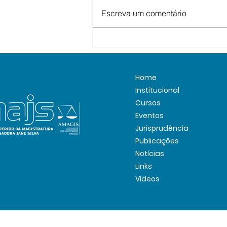
Escreva um comentário
Desembargador Henrique
Abi-Ackel Torres é
selecionado pelo CNJ para
programa da Berkeley Law
Home
Institucional
Cursos
Eventos
Jurisprudência
Publicações
Notícias
Links
Vídeos