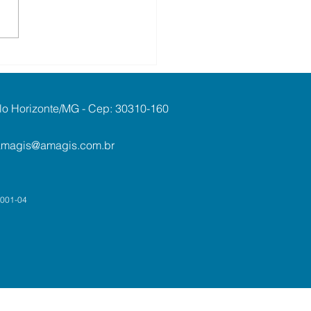
kshop em BH vai
ter desafios da
ecução penal
lvendo criptoativos e
Belo Horizonte/MG - Cep: 30310-160
gem de dinheiro
amagis@amagis.com.br
0001-04