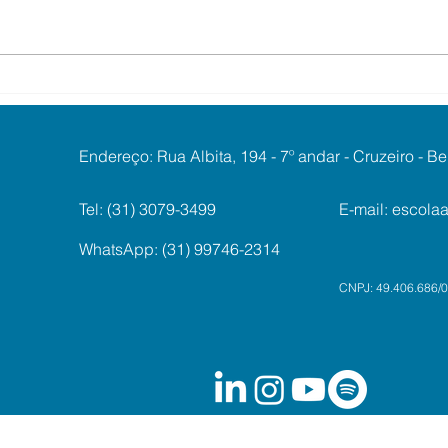
Magistrados têm desconto
Wor
em curso sobre ‘Vítimas,
deba
Gênero e Justiça’, em
pers
Barcelona
envo
Endereço: Rua Albita, 194 - 7º andar - Cruzeiro - 
lava
Tel: (31) 3079-3499
E-mail:
escola
WhatsApp: (31) 99746-2314
CNPJ: 49.406.686/