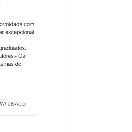
.
nformidade com 
er excepcional 
 graduados. 
tores.- Os 
 temas do 
WhatsApp: 