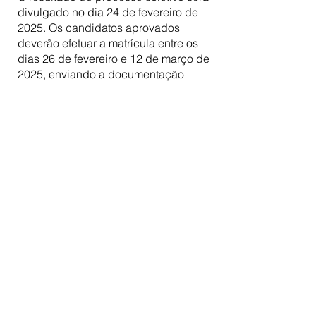
divulgado no dia 24 de fevereiro de
2025. Os candidatos aprovados
deverão efetuar a matrícula entre os
dias 26 de fevereiro e 12 de março de
2025, enviando a documentação
complementar exigida pelo programa.
O Mestrado em Direito nas Relações
Econômicas e Sociais tem duração
de até quatro semestres letivos
consecutivos. O depósito da
dissertação deverá ser realizado até o
dia 9 de novembro de 2026, com a
defesa programada para ocorrer até o
dia 15 de dezembro de 2026.
MAIS INFORMAÇÕES
Programa de Mestrado em Direito –
Faculdade Milton
camposmestrado.miltoncampos@ani