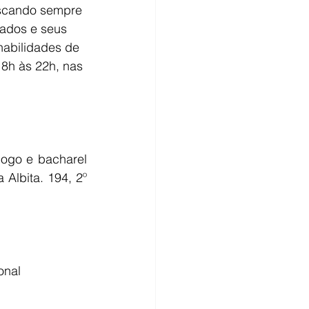
uscando sempre 
rados e seus 
abilidades de 
18h às 22h, nas 
ogo e bacharel 
Albita. 194, 2º 
onal