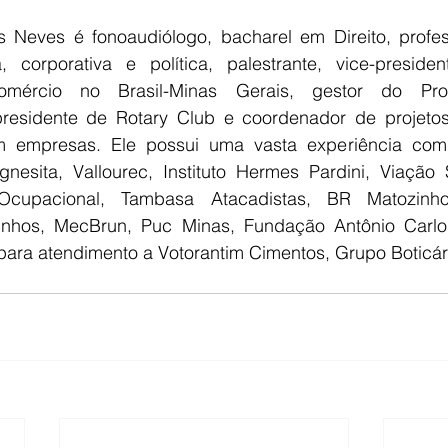
s Neves é fonoaudiólogo, bacharel em Direito, profess
a, corporativa e política, palestrante, vice-presid
mércio no Brasil-Minas Gerais, gestor do Pr
residente de Rotary Club e coordenador de projetos
m empresas. Ele possui uma vasta experiência com 
gnesita, Vallourec, Instituto Hermes Pardini, Viação S
cupacional, Tambasa Atacadistas, BR Matozinhos
zinhos, MecBrun, Puc Minas, Fundação Antônio Carlo
para atendimento a Votorantim Cimentos, Grupo Boticár