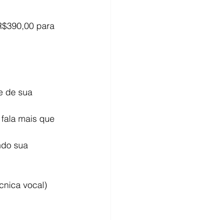
R$390,00 para 
de de sua 
 fala mais que 
indo sua 
cnica vocal)