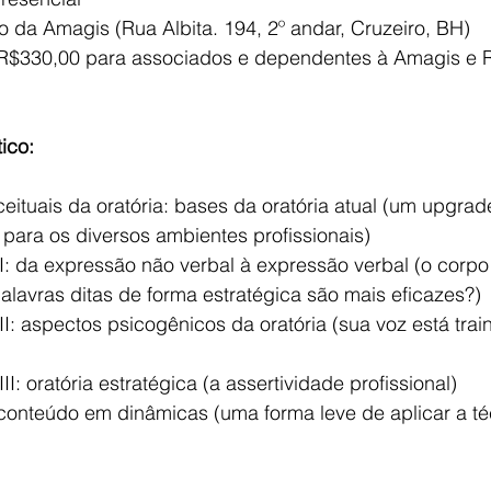
tório da Amagis (Rua Albita. 194, 2º andar, Cruzeiro, BH)
to: R$330,00 para associados e dependentes à Amagis e 
ico:
nceituais da oratória: bases da oratória atual (um upgra
para os diversos ambientes profissionais)
al I: da expressão não verbal à expressão verbal (o corpo
alavras ditas de forma estratégica são mais eficazes?)
al II: aspectos psicogênicos da oratória (sua voz está tra
l III: oratória estratégica (a assertividade profissional)
de conteúdo em dinâmicas (uma forma leve de aplicar a té