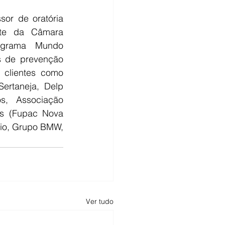
or de oratória 
ente da Câmara 
ograma Mundo 
 de prevenção 
clientes como 
ertaneja, Delp 
, Associação 
s (Fupac Nova 
io, Grupo BMW, 
Ver tudo