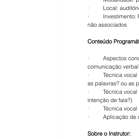
·         Local: audi
·         Investimen
não associados
Conteúdo Programát
·         Aspectos co
comunicação verbal 
·         Técnica voc
as palavras? ou as p
·         Técnica voc
intenção de fala?)
·         Técnica voca
·         Aplicação 
Sobre o Instrutor: