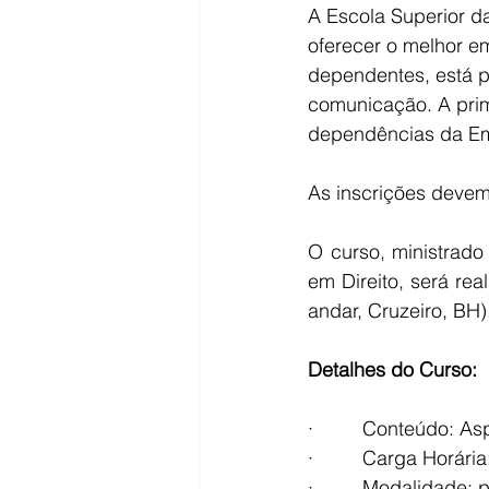
A Escola Superior d
oferecer o melhor e
dependentes, está p
comunicação. A prim
dependências da Em
As inscrições devem 
O curso, ministrado
em Direito, será rea
andar, Cruzeiro, BH)
Detalhes do Curso:
·         Conteúdo: 
·         Carga Horári
·         Modalidade: 